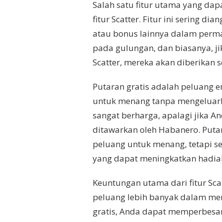
Salah satu fitur utama yang dapa
fitur Scatter. Fitur ini sering 
atau bonus lainnya dalam permai
pada gulungan, dan biasanya, ji
Scatter, mereka akan diberikan s
Putaran gratis adalah peluang
untuk menang tanpa mengeluark
sangat berharga, apalagi jika An
ditawarkan oleh Habanero. Putar
peluang untuk menang, tetapi s
yang dapat meningkatkan hadia
Keuntungan utama dari fitur S
peluang lebih banyak dalam me
gratis, Anda dapat memperbesa