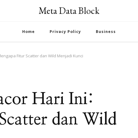
Meta Data Block
Home
Privacy Policy
Business
 Mengapa Fitur Scatter dan Wild Menjadi Kunci
cor Hari Ini:
Scatter dan Wild