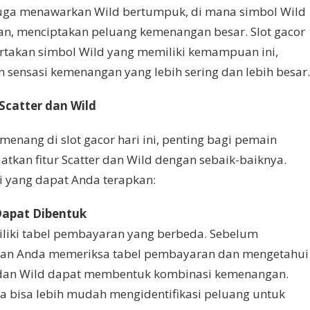
t juga menawarkan Wild bertumpuk, di mana simbol Wild
n, menciptakan peluang kemenangan besar. Slot gacor
ertakan simbol Wild yang memiliki kemampuan ini,
 sensasi kemenangan yang lebih sering dan lebih besar.
Scatter dan Wild
nang di slot gacor hari ini, penting bagi pemain
an fitur Scatter dan Wild dengan sebaik-baiknya.
i yang dapat Anda terapkan:
Dapat Dibentuk
iliki tabel pembayaran yang berbeda. Sebelum
kan Anda memeriksa tabel pembayaran dan mengetahui
 dan Wild dapat membentuk kombinasi kemenangan.
 bisa lebih mudah mengidentifikasi peluang untuk