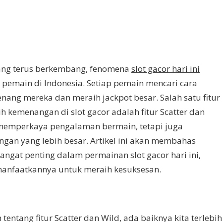
yang terus berkembang, fenomena
slot gacor hari ini
 pemain di Indonesia. Setiap pemain mencari cara
ang mereka dan meraih jackpot besar. Salah satu fitur
 kemenangan di slot gacor adalah fitur Scatter dan
a memperkaya pengalaman bermain, tetapi juga
an yang lebih besar. Artikel ini akan membahas
angat penting dalam permainan slot gacor hari ini,
anfaatkannya untuk meraih kesuksesan.
ntang fitur Scatter dan Wild, ada baiknya kita terlebih