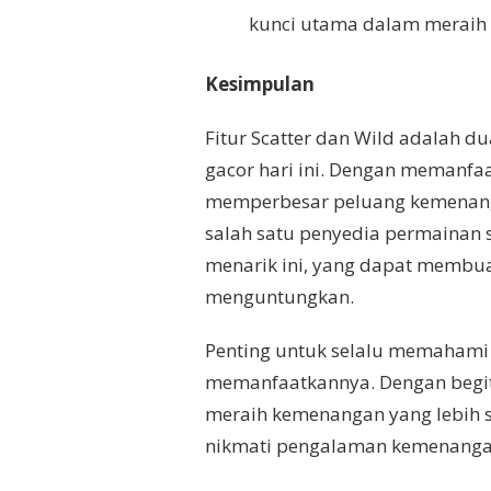
kunci utama dalam meraih ke
Kesimpulan
Fitur Scatter dan Wild adalah d
gacor hari ini. Dengan memanfaa
memperbesar peluang kemenanga
salah satu penyedia permainan 
menarik ini, yang dapat membu
menguntungkan.
Penting untuk selalu memahami ca
memanfaatkannya. Dengan begitu
meraih kemenangan yang lebih ser
nikmati pengalaman kemenanga