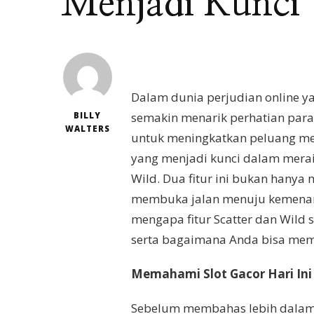
Menjadi Kunci
Dalam dunia perjudian online 
semakin menarik perhatian para
BILLY
WALTERS
untuk meningkatkan peluang men
yang menjadi kunci dalam meraih
Wild. Dua fitur ini bukan hany
membuka jalan menuju kemenang
mengapa fitur Scatter dan Wild s
serta bagaimana Anda bisa mem
Memahami Slot Gacor Hari Ini
Sebelum membahas lebih dalam te