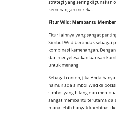
strategi yang sering digunaka
kemenangan mereka.
Fitur Wild: Membantu Membe
Fitur lainnya yang sangat pentin
Simbol Wild bertindak sebagai
kombinasi kemenangan. Dengan k
dan menyelesaikan barisan kom
untuk menang.
Sebagai contoh, jika Anda hany
namun ada simbol Wild di posis
simbol yang hilang dan membuat
sangat membantu terutama dala
mana lebih banyak kombinasi k