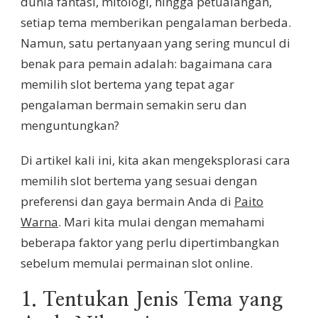
dunia fantasi, mitologi, hingga petualangan,
setiap tema memberikan pengalaman berbeda.
Namun, satu pertanyaan yang sering muncul di
benak para pemain adalah: bagaimana cara
memilih slot bertema yang tepat agar
pengalaman bermain semakin seru dan
menguntungkan?
Di artikel kali ini, kita akan mengeksplorasi cara
memilih slot bertema yang sesuai dengan
preferensi dan gaya bermain Anda di
Paito
Warna
. Mari kita mulai dengan memahami
beberapa faktor yang perlu dipertimbangkan
sebelum memulai permainan slot online.
1. Tentukan Jenis Tema yang