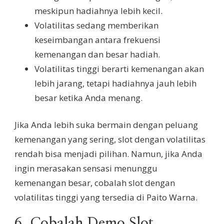
meskipun hadiahnya lebih kecil.
Volatilitas sedang memberikan
keseimbangan antara frekuensi
kemenangan dan besar hadiah.
Volatilitas tinggi berarti kemenangan akan
lebih jarang, tetapi hadiahnya jauh lebih
besar ketika Anda menang.
Jika Anda lebih suka bermain dengan peluang
kemenangan yang sering, slot dengan volatilitas
rendah bisa menjadi pilihan. Namun, jika Anda
ingin merasakan sensasi menunggu
kemenangan besar, cobalah slot dengan
volatilitas tinggi yang tersedia di Paito Warna.
6. Cobalah Demo Slot