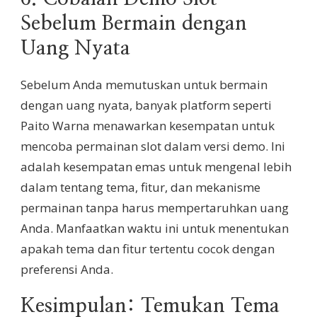
Sebelum Bermain dengan
Uang Nyata
Sebelum Anda memutuskan untuk bermain
dengan uang nyata, banyak platform seperti
Paito Warna menawarkan kesempatan untuk
mencoba permainan slot dalam versi demo. Ini
adalah kesempatan emas untuk mengenal lebih
dalam tentang tema, fitur, dan mekanisme
permainan tanpa harus mempertaruhkan uang
Anda. Manfaatkan waktu ini untuk menentukan
apakah tema dan fitur tertentu cocok dengan
preferensi Anda.
Kesimpulan: Temukan Tema