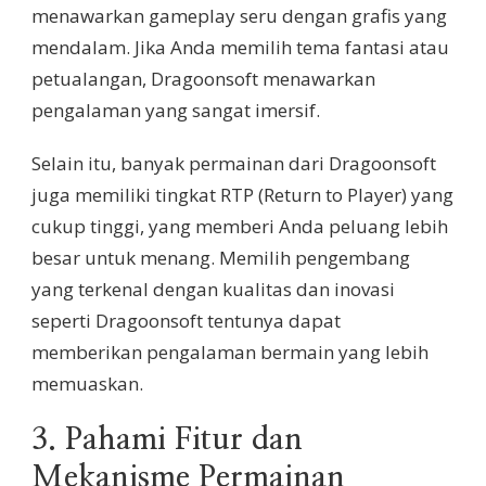
menawarkan gameplay seru dengan grafis yang
mendalam. Jika Anda memilih tema fantasi atau
petualangan, Dragoonsoft menawarkan
pengalaman yang sangat imersif.
Selain itu, banyak permainan dari Dragoonsoft
juga memiliki tingkat RTP (Return to Player) yang
cukup tinggi, yang memberi Anda peluang lebih
besar untuk menang. Memilih pengembang
yang terkenal dengan kualitas dan inovasi
seperti Dragoonsoft tentunya dapat
memberikan pengalaman bermain yang lebih
memuaskan.
3. Pahami Fitur dan
Mekanisme Permainan