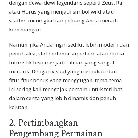
dengan dewa-dewi legendaris seperti Zeus, Ra,
atau Horus yang menjadi simbol wild atau
scatter, meningkatkan peluang Anda meraih
kemenangan.
Namun, jika Anda ingin sedikit lebih modern dan
penuh aksi, slot bertema superhero atau dunia
futuristik bisa menjadi pilihan yang sangat
menarik. Dengan visual yang memukau dan
fitur-fitur bonus yang menggugah, tema-tema
ini sering kali mengajak pemain untuk terlibat
dalam cerita yang lebih dinamis dan penuh
kejutan.
2. Pertimbangkan
Pengembang Permainan