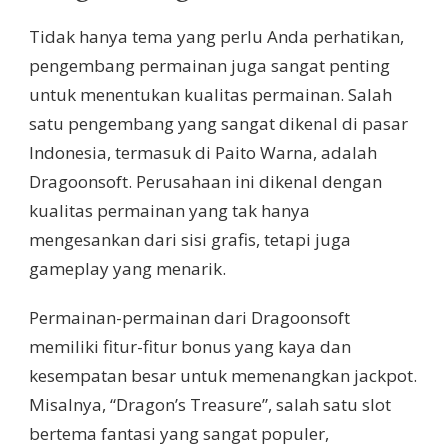
Tidak hanya tema yang perlu Anda perhatikan,
pengembang permainan juga sangat penting
untuk menentukan kualitas permainan. Salah
satu pengembang yang sangat dikenal di pasar
Indonesia, termasuk di Paito Warna, adalah
Dragoonsoft. Perusahaan ini dikenal dengan
kualitas permainan yang tak hanya
mengesankan dari sisi grafis, tetapi juga
gameplay yang menarik.
Permainan-permainan dari Dragoonsoft
memiliki fitur-fitur bonus yang kaya dan
kesempatan besar untuk memenangkan jackpot.
Misalnya, “Dragon’s Treasure”, salah satu slot
bertema fantasi yang sangat populer,