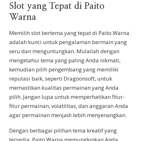
Slot yang Tepat di Paito
Warna
Memilih slot bertema yang tepat di Paito Warna
adalah kunci untuk pengalaman bermain yang
seru dan menguntungkan. Mulailah dengan
mengetahui tema yang paling Anda nikmati,
kemudian pilih pengembang yang memiliki
reputasi baik, seperti Dragoonsoft, untuk
memastikan kualitas permainan yang Anda
pilih. Jangan lupa untuk memperhatikan fitur-
fitur permainan, volatilitas, dan anggaran Anda
agar permainan menjadi lebih menyenangkan.
Dengan berbagai pilihan tema kreatif yang
tersedia, Paito Warna memungkinkan Anda