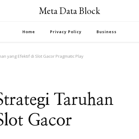
Meta Data Block
Home
Privacy Policy
Business
n yang Efektif di Slot Gacor Pragmatic Play
trategi Taruhan
 Slot Gacor