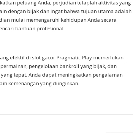
atkan peluang Anda, perjudian tetaplah aktivitas yang
ain dengan bijak dan ingat bahwa tujuan utama adalah
judian mulai memengaruhi kehidupan Anda secara
ncari bantuan profesional.
ng efektif di slot gacor Pragmatic Play memerlukan
rmainan, pengelolaan bankroll yang bijak, dan
an yang tepat, Anda dapat meningkatkan pengalaman
ih kemenangan yang diinginkan.