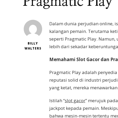
Pragmatic Play
Dalam dunia perjudian online, is
kalangan pemain. Terutama ket
seperti Pragmatic Play. Namun,
BILLY
lebih dari sekadar keberuntunga
WALTERS
Memahami Slot Gacor dan Pra
Pragmatic Play adalah penyedia
reputasi solid di industri perju
yang ketat, mereka menawarka
Istilah “
slot gacor
” merujuk pada
jackpot kepada pemain. Meskipu
bahwa mesin-mesin tertentu me