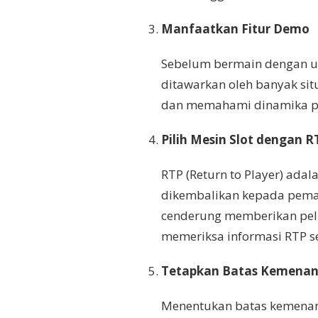
Manfaatkan Fitur Demo
Sebelum bermain dengan 
ditawarkan oleh banyak sit
dan memahami dinamika per
Pilih Mesin Slot dengan R
RTP (Return to Player) adala
dikembalikan kepada pemai
cenderung memberikan pelu
memeriksa informasi RTP 
Tetapkan Batas Kemenan
Menentukan batas kemena