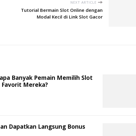
NEXT ARTICLE
t
Tutorial Bermain Slot Online dengan
Modal Kecil di Link Slot Gacor
pa Banyak Pemain Memilih Slot
 Favorit Mereka?
dan Dapatkan Langsung Bonus