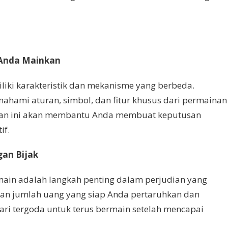
Anda Mainkan
liki karakteristik dan mekanisme yang berbeda.
hami aturan, simbol, dan fitur khusus dari permainan
huan ini akan membantu Anda membuat keputusan
if.
gan Bijak
ain adalah langkah penting dalam perjudian yang
an jumlah uang yang siap Anda pertaruhkan dan
dari tergoda untuk terus bermain setelah mencapai