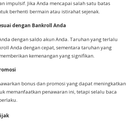
 impulsif. Jika Anda mencapai salah satu batas
tuk berhenti bermain atau istirahat sejenak.
suai dengan Bankroll Anda
Anda dengan saldo akun Anda. Taruhan yang terlalu
roll Anda dengan cepat, sementara taruhan yang
k memberikan kemenangan yang signifikan.
romosi
enawarkan bonus dan promosi yang dapat meningkatkan
uk memanfaatkan penawaran ini, tetapi selalu baca
berlaku.
ijak