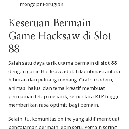
mengejar kerugian.
Keseruan Bermain
Game Hacksaw di Slot
88
Salah satu daya tarik utama bermain di
slot 88
dengan game Hacksaw adalah kombinasi antara
hiburan dan peluang menang. Grafis modern,
animasi halus, dan tema kreatif membuat
permainan tetap menarik, sementara RTP tinggi
memberikan rasa optimis bagi pemain.
Selain itu, komunitas online yang aktif membuat
pengalaman bermain lebih seru. Pemain sering