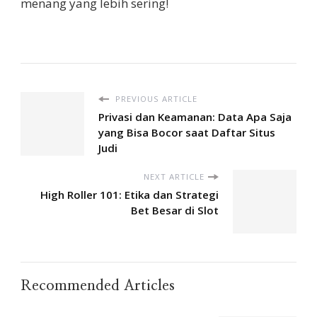
menang yang lebih sering!
PREVIOUS ARTICLE
Privasi dan Keamanan: Data Apa Saja
yang Bisa Bocor saat Daftar Situs
Judi
NEXT ARTICLE
High Roller 101: Etika dan Strategi
Bet Besar di Slot
Recommended Articles