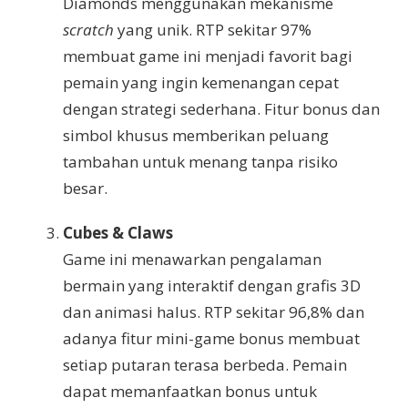
Diamonds menggunakan mekanisme
scratch
yang unik. RTP sekitar 97%
membuat game ini menjadi favorit bagi
pemain yang ingin kemenangan cepat
dengan strategi sederhana. Fitur bonus dan
simbol khusus memberikan peluang
tambahan untuk menang tanpa risiko
besar.
Cubes & Claws
Game ini menawarkan pengalaman
bermain yang interaktif dengan grafis 3D
dan animasi halus. RTP sekitar 96,8% dan
adanya fitur mini-game bonus membuat
setiap putaran terasa berbeda. Pemain
dapat memanfaatkan bonus untuk