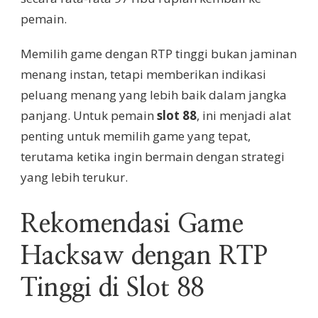
pemain.
Memilih game dengan RTP tinggi bukan jaminan
menang instan, tetapi memberikan indikasi
peluang menang yang lebih baik dalam jangka
panjang. Untuk pemain
slot 88
, ini menjadi alat
penting untuk memilih game yang tepat,
terutama ketika ingin bermain dengan strategi
yang lebih terukur.
Rekomendasi Game
Hacksaw dengan RTP
Tinggi di Slot 88