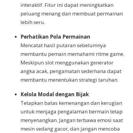
interaktif. Fitur ini dapat meningkatkan
peluang menang dan membuat permainan
lebih seru.
Perhatikan Pola Permainan
Mencatat hasil putaran sebelumnya
membantu pemain memahami ritme game.
Meskipun slot menggunakan generator
angka acak, pengamatan sederhana dapat
membantu menentukan strategi taruhan.
Kelola Modal dengan Bijak
Tetapkan batas kemenangan dan kerugian
untuk menjaga pengalaman bermain tetap
menyenangkan. Jangan terbawa emosi saat
mesin sedang gacor, dan jangan mencoba