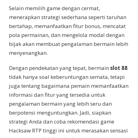
Selain memilih game dengan cermat,
menerapkan strategi sederhana seperti taruhan
bertahap, memanfaatkan fitur bonus, mencatat
pola permainan, dan mengelola modal dengan
bijak akan membuat pengalaman bermain lebih
menyenangkan.
Dengan pendekatan yang tepat, bermain
slot 88
tidak hanya soal keberuntungan semata, tetapi
juga tentang bagaimana pemain memanfaatkan
informasi dan fitur yang tersedia untuk
pengalaman bermain yang lebih seru dan
berpotensi menguntungkan. Jadi, siapkan
strategi Anda dan coba rekomendasi game
Hacksaw RTP tinggi ini untuk merasakan sensasi