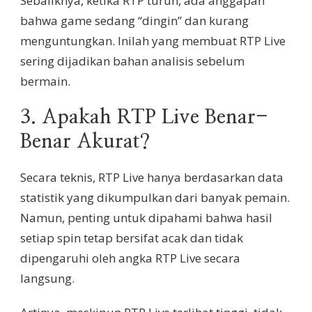
Sebaliknya, ketika RTP turun, ada anggapan
bahwa game sedang “dingin” dan kurang
menguntungkan. Inilah yang membuat RTP Live
sering dijadikan bahan analisis sebelum
bermain.
3. Apakah RTP Live Benar-
Benar Akurat?
Secara teknis, RTP Live hanya berdasarkan data
statistik yang dikumpulkan dari banyak pemain.
Namun, penting untuk dipahami bahwa hasil
setiap spin tetap bersifat acak dan tidak
dipengaruhi oleh angka RTP Live secara
langsung.