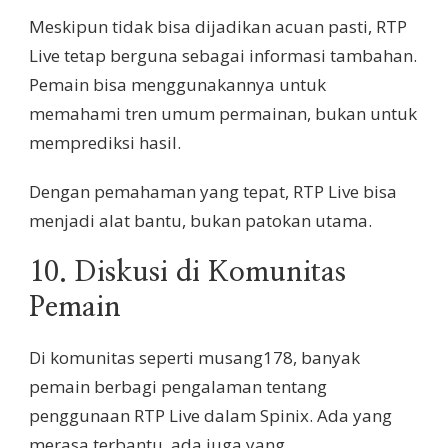
Meskipun tidak bisa dijadikan acuan pasti, RTP
Live tetap berguna sebagai informasi tambahan.
Pemain bisa menggunakannya untuk
memahami tren umum permainan, bukan untuk
memprediksi hasil.
Dengan pemahaman yang tepat, RTP Live bisa
menjadi alat bantu, bukan patokan utama.
10. Diskusi di Komunitas
Pemain
Di komunitas seperti musang178, banyak
pemain berbagi pengalaman tentang
penggunaan RTP Live dalam Spinix. Ada yang
merasa terbantu, ada juga yang