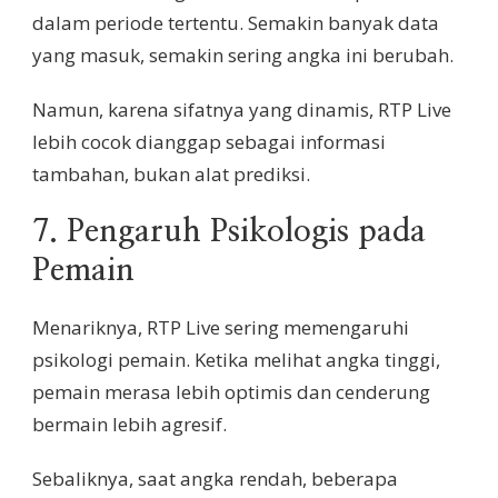
dalam periode tertentu. Semakin banyak data
yang masuk, semakin sering angka ini berubah.
Namun, karena sifatnya yang dinamis, RTP Live
lebih cocok dianggap sebagai informasi
tambahan, bukan alat prediksi.
7. Pengaruh Psikologis pada
Pemain
Menariknya, RTP Live sering memengaruhi
psikologi pemain. Ketika melihat angka tinggi,
pemain merasa lebih optimis dan cenderung
bermain lebih agresif.
Sebaliknya, saat angka rendah, beberapa