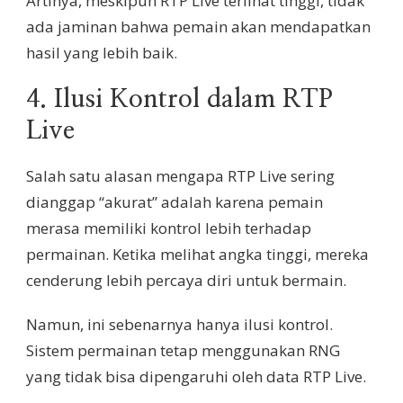
Artinya, meskipun RTP Live terlihat tinggi, tidak
ada jaminan bahwa pemain akan mendapatkan
hasil yang lebih baik.
4. Ilusi Kontrol dalam RTP
Live
Salah satu alasan mengapa RTP Live sering
dianggap “akurat” adalah karena pemain
merasa memiliki kontrol lebih terhadap
permainan. Ketika melihat angka tinggi, mereka
cenderung lebih percaya diri untuk bermain.
Namun, ini sebenarnya hanya ilusi kontrol.
Sistem permainan tetap menggunakan RNG
yang tidak bisa dipengaruhi oleh data RTP Live.