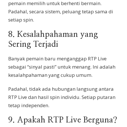
pemain memilih untuk berhenti bermain.
Padahal, secara sistem, peluang tetap sama di
setiap spin.
8. Kesalahpahaman yang
Sering Terjadi
Banyak pemain baru menganggap RTP Live
sebagai “sinyal pasti” untuk menang. Ini adalah
kesalahpahaman yang cukup umum.
Padahal, tidak ada hubungan langsung antara
RTP Live dan hasil spin individu. Setiap putaran
tetap independen.
9. Apakah RTP Live Berguna?