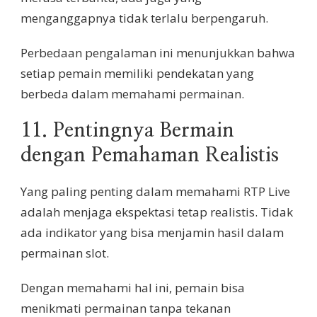
menganggapnya tidak terlalu berpengaruh.
Perbedaan pengalaman ini menunjukkan bahwa
setiap pemain memiliki pendekatan yang
berbeda dalam memahami permainan.
11. Pentingnya Bermain
dengan Pemahaman Realistis
Yang paling penting dalam memahami RTP Live
adalah menjaga ekspektasi tetap realistis. Tidak
ada indikator yang bisa menjamin hasil dalam
permainan slot.
Dengan memahami hal ini, pemain bisa
menikmati permainan tanpa tekanan