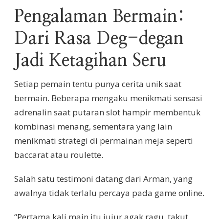
Pengalaman Bermain:
Dari Rasa Deg-degan
Jadi Ketagihan Seru
Setiap pemain tentu punya cerita unik saat
bermain. Beberapa mengaku menikmati sensasi
adrenalin saat putaran slot hampir membentuk
kombinasi menang, sementara yang lain
menikmati strategi di permainan meja seperti
baccarat atau roulette.
Salah satu testimoni datang dari Arman, yang
awalnya tidak terlalu percaya pada game online.
“Pertama kali main itu jujur agak ragu, takut