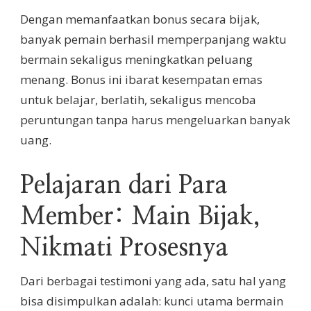
Dengan memanfaatkan bonus secara bijak,
banyak pemain berhasil memperpanjang waktu
bermain sekaligus meningkatkan peluang
menang. Bonus ini ibarat kesempatan emas
untuk belajar, berlatih, sekaligus mencoba
peruntungan tanpa harus mengeluarkan banyak
uang.
Pelajaran dari Para
Member: Main Bijak,
Nikmati Prosesnya
Dari berbagai testimoni yang ada, satu hal yang
bisa disimpulkan adalah: kunci utama bermain