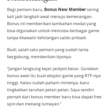
Bagi pemain baru,
Bonus New Member
sering
kali jadi langkah awal menuju kemenangan.
Bonus ini memberikan tambahan modal yang
bisa digunakan untuk mencoba berbagai game
tanpa khawatir kehilangan saldo pribadi.
Budi, salah satu pemain yang sudah lama
bergabung, memberikan tipsnya:
“Jangan langsung kejar jackpot besar. Gunakan
bonus awal itu buat eksplor game yang RTP-nya
tinggi. Kalau sudah paham ritmenya, baru
tingkatkan taruhan pelan-pelan. Saya sendiri
pernah dari bonus member baru bisa dapat free
spin dan menang lumayan.”