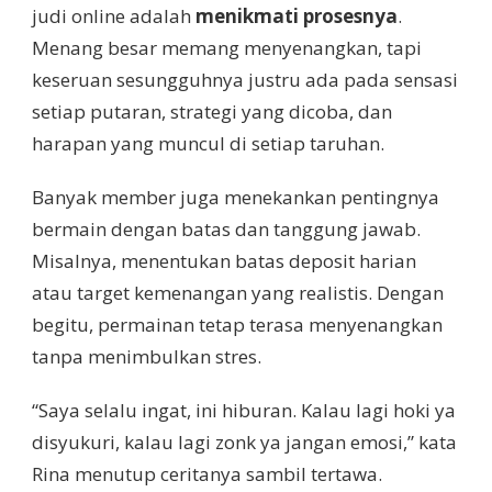
judi online adalah
menikmati prosesnya
.
Menang besar memang menyenangkan, tapi
keseruan sesungguhnya justru ada pada sensasi
setiap putaran, strategi yang dicoba, dan
harapan yang muncul di setiap taruhan.
Banyak member juga menekankan pentingnya
bermain dengan batas dan tanggung jawab.
Misalnya, menentukan batas deposit harian
atau target kemenangan yang realistis. Dengan
begitu, permainan tetap terasa menyenangkan
tanpa menimbulkan stres.
“Saya selalu ingat, ini hiburan. Kalau lagi hoki ya
disyukuri, kalau lagi zonk ya jangan emosi,” kata
Rina menutup ceritanya sambil tertawa.