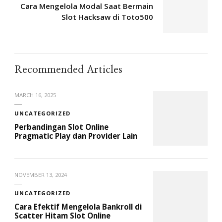
Cara Mengelola Modal Saat Bermain
Slot Hacksaw di Toto500
Recommended Articles
MARCH 16, 2025
UNCATEGORIZED
Perbandingan Slot Online
Pragmatic Play dan Provider Lain
NOVEMBER 13, 2024
UNCATEGORIZED
Cara Efektif Mengelola Bankroll di
Scatter Hitam Slot Online