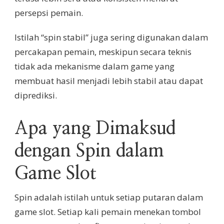
persepsi pemain.
Istilah “spin stabil” juga sering digunakan dalam
percakapan pemain, meskipun secara teknis
tidak ada mekanisme dalam game yang
membuat hasil menjadi lebih stabil atau dapat
diprediksi.
Apa yang Dimaksud
dengan Spin dalam
Game Slot
Spin adalah istilah untuk setiap putaran dalam
game slot. Setiap kali pemain menekan tombol