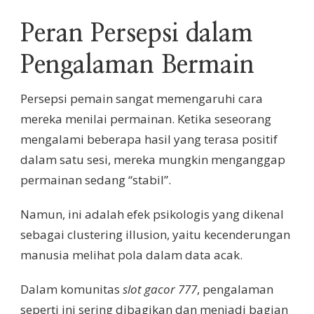
Peran Persepsi dalam
Pengalaman Bermain
Persepsi pemain sangat memengaruhi cara
mereka menilai permainan. Ketika seseorang
mengalami beberapa hasil yang terasa positif
dalam satu sesi, mereka mungkin menganggap
permainan sedang “stabil”.
Namun, ini adalah efek psikologis yang dikenal
sebagai clustering illusion, yaitu kecenderungan
manusia melihat pola dalam data acak.
Dalam komunitas
slot gacor 777
, pengalaman
seperti ini sering dibagikan dan menjadi bagian