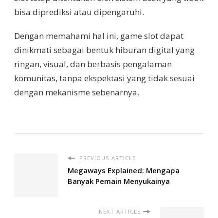
bisa diprediksi atau dipengaruhi.
Dengan memahami hal ini, game slot dapat
dinikmati sebagai bentuk hiburan digital yang
ringan, visual, dan berbasis pengalaman
komunitas, tanpa ekspektasi yang tidak sesuai
dengan mekanisme sebenarnya.
PREVIOUS ARTICLE
Megaways Explained: Mengapa
Banyak Pemain Menyukainya
NEXT ARTICLE